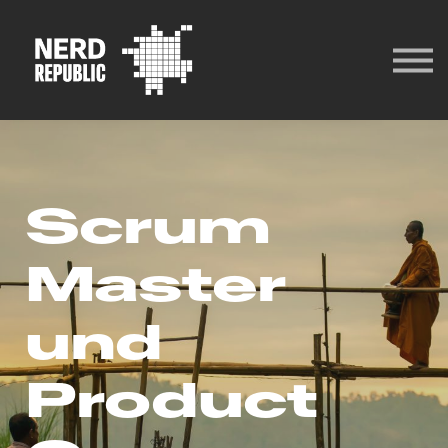
ANMELDEN
REGISTRIEREN
Scrum
Master
und
Product