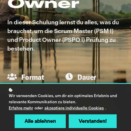
Owner
In dieser Schulung lernst du alles, was du
brauchst, um die Scrum Master (PSM I)
und Product Owner (PSPO I) Prüfung zu
bestehen.
Format
Dauer
Präsenz-Schulung
2 Tage
Remote oder Vorort
Wir verwenden Cookies, um dir ein optimales Erlebnis und
relevante Kommunikation zu bieten.
Erfahre mehr
oder
akzeptiere individuelle Cookies
.
Alle ablehnen
Verstanden!