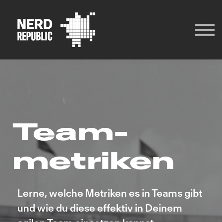
ANMELDEN
REGISTRIEREN
Team­
metriken
Lerne, welche Metriken es in Teams gibt
und wie du diese effektiv in Deinem